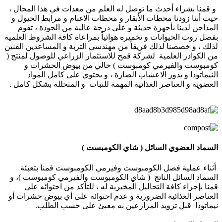
و قمنا بشراء أحدث ما توصل له العلم من معدات في هذا المجال ،
حيث أننا زودنا محطات الأبقار و محطات الاغنام و مرابط الخيول و
المداجن لدينا بأجهزة حديثة و على درجة عالية من الجودة ، تقوم
بفصل روث الحيوانات و تخميره هوائياً بمراعاة كافة الشروط العلمية
لذلك ، و خصصنا لذلك فريقاً من مهندسي التربة و المساعدين الفنين
من الكوادر العلمية لشركة قمح للاستثمار الزراعي للوصول لمنتج (
كومبوست والفيرمي كومبوست ) خالي من بيوض الحشرات و
النيماتودا و بذور الاعشاب الضارة ، و يحتوي على كامل المواد
العضوية و العناصر الغذائية المهمة للنبات و المتحللة بشكل كامل .
السماد العضوي السائل ( شاي الكومبست )
أثناء عملية فصل الكومبوست وفيرمي الكومبوست قمنا بتعبئة
السماد السائل الناتج ( شاي الكومبوست والفيرمي كومبوست )، و
قمنا بإجراء كافة التحاليل المخبرية له ، للتأكد من احتوائه على
العناصر الغذائية الضرورية و عدم احتوائه على أي بيوض حشرات أو
نيماتودا قبل تزويد المزارعين به معبئ على حسب الطلب.