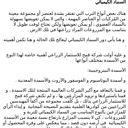
السماد الكيميائي
هناك بعض أنواع الترب التي تفتقر بشدة لعنصر أو مجموعة معينة
من المُركبات أو العناصر المهمة ، والتي لا يمكن تعويضها بسهولة
بالسماد العضوي ، أو يمكن تعويضها ولكن تحتاج لوقت طويل لا
يتناسب مع المزروعات المراد زراعتها في تلك الارض .
و هنا يأتي دور السماد الكيميائي ليعالج تلك الحالة و هنا تكمن أهميته
.
و عليه أولت شركة قمح للاستثمار الزراعي أهمية خاصة لهذا النوع
من الأسمدة بمختلف أنواعها
الأسمدة النيتروجينية:
و أسمدة البوتاسيوم و الفوسفور والآزوت والأسمدة المعدنية .
و قمنا بالتعاقد مع أكبر الشركات العالمية المنتجة لتلك الاسمدة ، و
قمنا باستيرادها و تزويد المزارعين بها ، و لم تكتفِ شركة قمح
للاستثمار الزراعي بذلك ، بل كلّفت مجموعة من أكفأ المهندسين
الزراعيين من كوادرها العلمية بتقديم النصيحة المجانية و إبداء الرأي
للمزارعين بالنوع المناسب من السماد الكيميائي للتربة و
للمزروعات ، كي لا يتسبب المزارع بارتفاع نسبة معينة من الأسمدة
الكيميائية في أرضه دون قصد ، مما ينعكس على وفرة المحصول أو