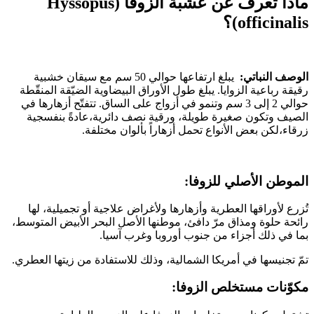
ماذا تعرف عن عشبة الزوفا (Hyssopus
officinalis)؟
الوصف النباتي:
يبلغ ارتفاعها حوالي 50 سم مع سيقان خشبية
رقيقة رباعية الزوايا. يبلغ طول الأوراق البيضاوية الضيّقة المنقّطة
حوالي 2 إلى 3 سم وتنمو في أزواج على الساق. تتفتّح أزهارها في
الصيف وتكون صغيرة طويلة، ورقية نصف دائرية،عادةً بنفسجية
زرقاء،لكن بعض الأنواع تحمل أزهاراً بألوان مختلفة.
الموطن الأصلي للزوفا:
تُزرع لأوراقها العطرية وأزهارها ولأغراض علاجية أو تجميلية، لها
رائحة حلوة ومذاق مرّ دافئ، موطنها الأصل البحر الأبيض المتوسط،
بما في ذلك أجزاء من جنوب أوروبا وغرب آسيا.
تمّ تجنيسها في أمريكا الشمالية، وذلك للاستفادة من زيتها العطري.
مكوّنات مستخلص الزوفا: