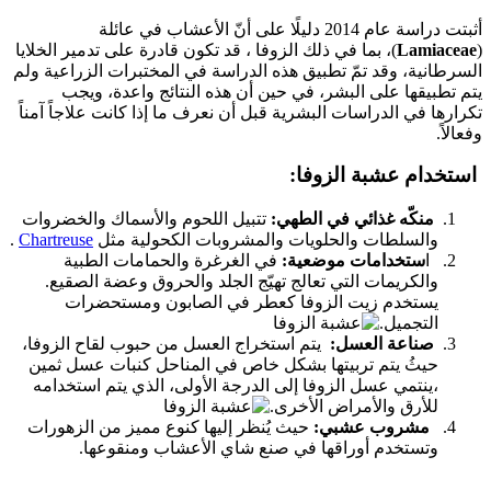
أثبتت دراسة عام 2014 دليلًا على أنّ الأعشاب في عائلة
(
Lamiaceae
)، بما في ذلك الزوفا ، قد تكون قادرة على تدمير الخلايا
السرطانية، وقد تمّ تطبيق هذه الدراسة في المختبرات الزراعية ولم
يتم تطبيقها على البشر، في حين أن هذه النتائج واعدة، ويجب
تكرارها في الدراسات البشرية قبل أن نعرف ما إذا كانت علاجاً آمناً
وفعالاً.
استخدام عشبة الزوفا:
منكّه غذائي في الطهي:
تتبيل اللحوم والأسماك والخضروات
والسلطات والحلويات والمشروبات الكحولية مثل
Chartreuse
.
ا
ستخدامات موضعية:
في الغرغرة والحمامات الطبية
والكريمات التي تعالج تهيّج الجلد والحروق وعضة الصقيع.
يستخدم زيت الزوفا كعطر في الصابون ومستحضرات
التجميل.
صناعة العسل:
يتم استخراج العسل من حبوب لقاح الزوفا،
حيثُ يتم تربيتها بشكل خاص في المناحل كنبات عسل ثمين
،ينتمي عسل الزوفا إلى الدرجة الأولى، الذي يتم استخدامه
للأرق والأمراض الأخرى.
مشروب عشبي:
حيث يُنظر إليها كنوع مميز من الزهورات
وتستخدم أوراقها في صنع شاي الأعشاب ومنقوعها.