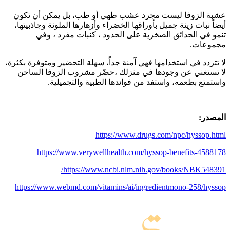
عشبة الزوفا ليست مجرد عشب طهي أو طب، بل يمكن أن تكون
أيضاً نبات زينة جميل بأوراقها الخضراء وأزهارها الملونة وجاذبيتها،
تنمو في الحدائق الصخرية على الحدود ، كنبات مفرد ، وفي
مجموعات.
لا تتردد في استخدامها فهي آمنة جداً، سهلة التحضير ومتوفرة بكثرة،
لا تستغني عن وجودها في منزلك ،حضّر مشروب الزوفا الساخن
واستمتع بطعمه، واستفد من فوائدها الطبية والتجميلية.
المصدر:
https://www.drugs.com/npc/hyssop.html
https://www.verywellhealth.com/hyssop-benefits-4588178
https://www.ncbi.nlm.nih.gov/books/NBK548391/
https://www.webmd.com/vitamins/ai/ingredientmono-258/hyssop