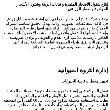
إنتاج شتول الأشجار المثمرة و نباتات الزينة وشتول الأشجار
الحراجية والفطر الزراعي
تهدف شركة قمح للإستثمار الزراعي إلى إنشاء عدة مشاتل زراعية
في كافة المحافظات السورية، وذلك بهدف تحقيق سياسة الشركة
اللامركزية ، والقرب من المُزارع لتحقيق أسهل طرق التواصل ،
وإنتاج أجود أنواع الشتول وأفضل أنواع العشب الأخضر(إنتاج العشب
الخاص بأرضيات ملاعب كرة القدم و الجولف و نوادي الفروسية
وتنسيق الحدائق)، وإبداء المشورة العلمية المجانية للمزارعين
للوصول لرؤية مستقبلية و هي (سورية الخضراء).
إدارة الثروة الحيوانية
تجهيز محطات تربية الحيوانات
تعمل الشركة على إنشاء و تجهيز محطات تربية الحيوانات المنتجة
للحليب و اللحوم الحمراء مثل الأبقار و الأغنام و الماعز و ذلك
بطاقات استيعابية مختلفة تتراوح من 500 إلى 60 ألف رأس للمحطة
الواحدة ، و تقوم الشركة باستيراد كافة مستلزمات حظائر التربية
وأفضل سلالات الأبقار حسب الغرض من الإنتاج ، ومن ضمن