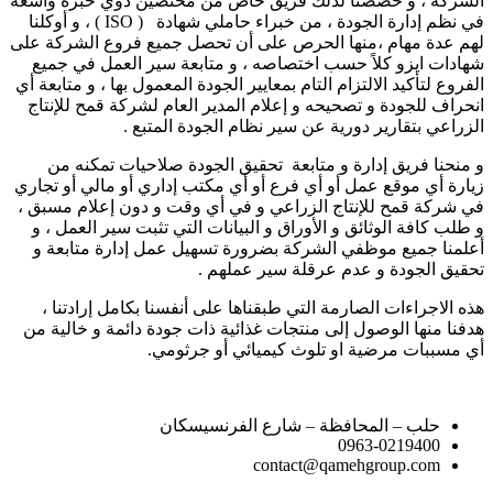
الشركة ، و خصصنا لذلك فريق خاص من مختصين ذوي خبرة واسعة
في نظم إدارة الجودة ، من خبراء حاملي شهادة ( ISO ) ، و أوكلنا
لهم عدة مهام ،منها الحرص على أن تحصل جميع فروع الشركة على
شهادات ايزو كلاً حسب اختصاصه ، و متابعة سير العمل في جميع
الفروع لتأكيد الالتزام التام بمعايير الجودة المعمول بها ، و متابعة أي
انحراف للجودة و تصحيحه و إعلام المدير العام لشركة قمح للإنتاج
الزراعي بتقارير دورية عن سير نظام الجودة المتبع .
و منحنا فريق إدارة و متابعة تحقيق الجودة صلاحيات تمكنه من
زيارة أي موقع عمل أو أي فرع أو أي مكتب إداري أو مالي أو تجاري
في شركة قمح للإنتاج الزراعي و في أي وقت و دون إعلام مسبق ،
و طلب كافة الوثائق و الأوراق و البيانات التي تثبت سير العمل ، و
أعلمنا جميع موظفي الشركة بضرورة تسهيل عمل إدارة متابعة و
تحقيق الجودة و عدم عرقلة سير عملهم .
هذه الاجراءات الصارمة التي طبقناها على أنفسنا بكامل إرادتنا ،
هدفنا منها الوصول إلى منتجات غذائية ذات جودة دائمة و خالية من
أي مسببات مرضية او تلوث كيميائي أو جرثومي.
حلب – المحافظة – شارع الفرنسيسكان
0963-0219400
contact@qamehgroup.com