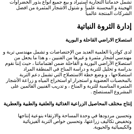
تشمل خدماتنا التجارية استيراد و بيع جميع أنواع بذور الخضراوات
الهجينة و المحسنة علمياً و شتول الاشجار المثمرة من افضل
الشركات المنتجة عالمياً
إدارة الثروة النباتية
استصلاح الاراضي القاحلة و البورية
لدى كوادرنا العلمية العديد من الإختصاصات و تشمل مهندسي تربة و
مهندسي أشجار مثمرة و غيرها من الفنيين ، و هذا ما يجعل من
استصلاح الأراضي البورية و القاحلة ضمن اهتماماتنا ، حيث إننا نقوم
بدراسة و تحليل للتربة و دراسة المناخ في المنطقة المراد
استصلاحها ، و وضع خطة الاستصلاح التي تشمل دعم التربة
بالمخصبات العضوية و استجرار او استخراج المياه و زراعة الأشجار
المثمرة المناسبة للتربة و المناخ ، و تدريب الفنيين القائمين على
المشروع المستصلح .
إنتاج مختلف المحاصيل الزراعية الغذائية والعلفية والطبية والعطرية
وتحسين مردودها في وحدة المساحة والارتقاء بنوعية إنتاجها
وتخفيض تكاليف زراعتها، وتحسين خواص التربة الفيزيائية
والكيميائية والحيوية.